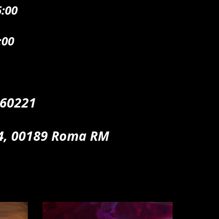
6:00
6:00
260221
74, 00189 Roma RM